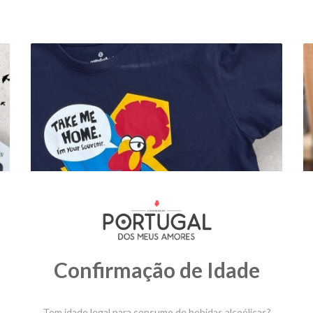
T-SHIRT GATAFUNHOS | TAKE ME
HOME
19,90 €
Confirmação de Idade
Tem idade legal para consumo de bebidas alcoólicas?