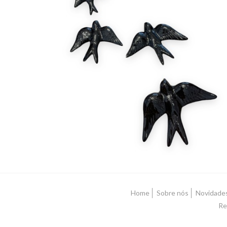
ANDORINHAS
4,50 € — 8,90 €
Home
Sobre nós
Novidade
Re