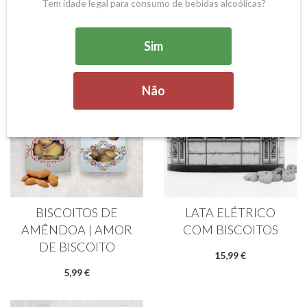
Chás e Cafés
(29)
Tem idade legal para consumo de bebidas alcoólicas?
Águas
(2)
Sim
SEM STOCK
Não
BISCOITOS DE
LATA ELÉTRICO
AMÊNDOA | AMOR
COM BISCOITOS
DE BISCOITO
15,99 €
5,99 €