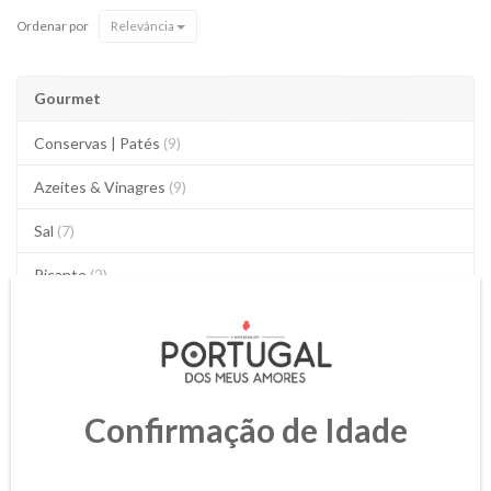
Ordenar por
Relevância
Gourmet
Conservas | Patés
(9)
Azeites & Vinagres
(9)
Sal
(7)
Picante
(2)
Doces
(1)
Chocolates
(18)
Rebuçados
(3)
Confirmação de Idade
Bolachas
(3)