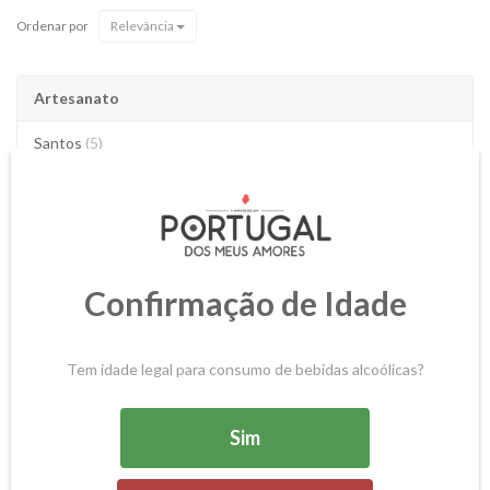
Ordenar por
Relevância
Artesanato
Santos
(5)
Presépios tradicionais
(2)
Loiça utilitária e decorativa
(10)
Jarras
(7)
Confirmação de Idade
Bustos
(3)
Galos e Sardinhas
(7)
Tem idade legal para consumo de bebidas alcoólicas?
Andorinhas
(2)
Sim
Miniaturas
(3)