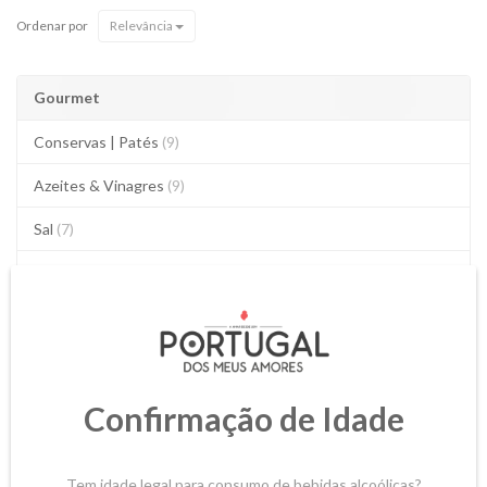
Ordenar por
Relevância
Gourmet
Conservas | Patés
(9)
Azeites & Vinagres
(9)
Sal
(7)
Picante
(2)
Doces
(1)
Chocolates
(18)
Rebuçados
(3)
Confirmação de Idade
Bolachas
(3)
Tem idade legal para consumo de bebidas alcoólicas?