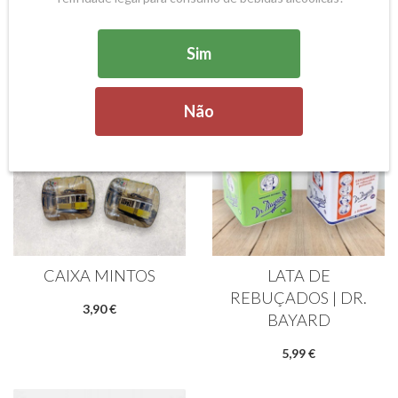
Chás e Cafés
(29)
Águas
(2)
Sim
Não
CAIXA MINTOS
LATA DE
REBUÇADOS | DR.
3,90 €
BAYARD
5,99 €