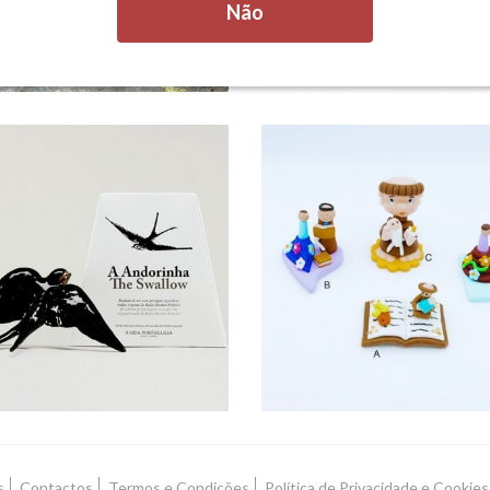
Não
ANDORINHAS
MINIATURAS
2 Produtos
3 Produtos
s
Contactos
Termos e Condições
Política de Privacidade e Cookies