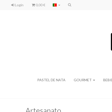
Login
0,00 €
PASTEL DE NATA
GOURMET
BEB
Artesanato