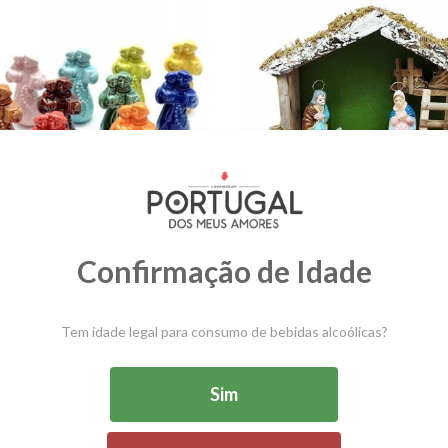
PRESÉPIOS
SANTOS
TRADICIONAIS
5 Produtos
2 Produtos
Confirmação de Idade
Tem idade legal para consumo de bebidas alcoólicas?
JARRAS
BUSTOS
Sim
7 Produtos
3 Produtos