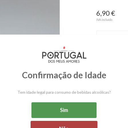
6,90 €
IVA incluído.
Região
C
Confirmação de Idade
SKU:
56007521900
Tem idade legal para consumo de bebidas alcoólicas?
Tubos de Azeite 
Sim
60ml