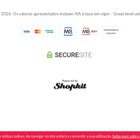
026. Os valores apresentados incluem IVA à taxa em vigor - Great level u
Powered by
utiliza cookies. Ao navegar no site estará a consentir a sua utilização.
Saiba mais sobre 