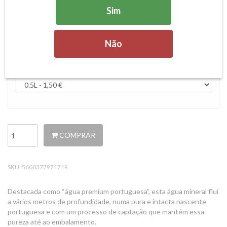
Sim
1,50 €
PARTILHAR
IVA incluído.
Não
Tamanho
COMPRAR
SKU:
5600377971719
Destacada como “água premium portuguesa”, esta água mineral flui
a vários metros de profundidade, numa pura e intacta nascente
portuguesa e com um processo de captação que mantém essa
pureza até ao embalamento.