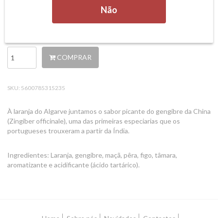
Não
9,99 €
PARTILHAR
IVA incluído.
COMPRAR
SKU:
5600785315235
À laranja do Algarve juntamos o sabor picante do gengibre da China
(Zingiber officinale), uma das primeiras especiarias que os
portugueses trouxeram a partir da Índia.
Ingredientes: Laranja, gengibre, maçã, pêra, figo, tâmara,
aromatizante e acidificante (ácido tartárico).