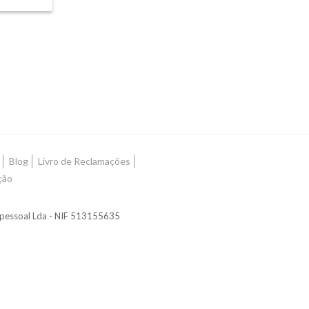
m
Blog
Livro de Reclamações
ção
nipessoal Lda - NIF 513155635