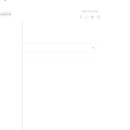
PARTILHAR
,00 €
OMPRAR
 à mao
- 24cm