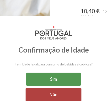
10,40 €
13
IVA incluído.
Tamanho
Confirmação de Idade
C
Tem idade legal para consumo de bebidas alcoólicas?
SKU:
PA18.0002
Sim
Cerâmica pintada
Não
Prato Sobremesa 