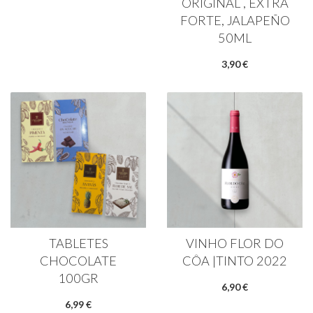
ORIGINAL , EXTRA
FORTE, JALAPEÑO
50ML
3,90 €
TABLETES
VINHO FLOR DO
CHOCOLATE
CÔA |TINTO 2022
100GR
6,90 €
6,99 €