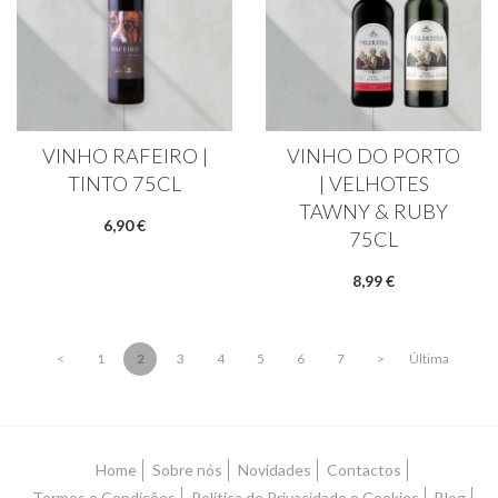
VINHO RAFEIRO |
VINHO DO PORTO
TINTO 75CL
| VELHOTES
TAWNY & RUBY
6,90 €
75CL
8,99 €
<
1
2
3
4
5
6
7
>
Última
Home
Sobre nós
Novidades
Contactos
Termos e Condições
Política de Privacidade e Cookies
Blog